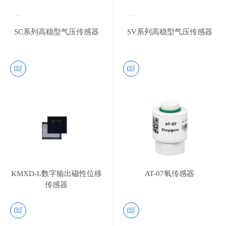
SC系列高稳型气压传感器
SV系列高稳型气压传感器
KMXD-L数字输出磁性位移
AT-07氧传感器
传感器