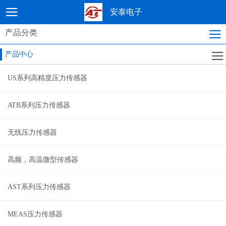
安泰电子
产品分类
产品中心
US系列高精度压力传感器
ATB系列压力传感器
无线压力传感器
高频，高温微型传感器
AST系列压力传感器
MEAS压力传感器