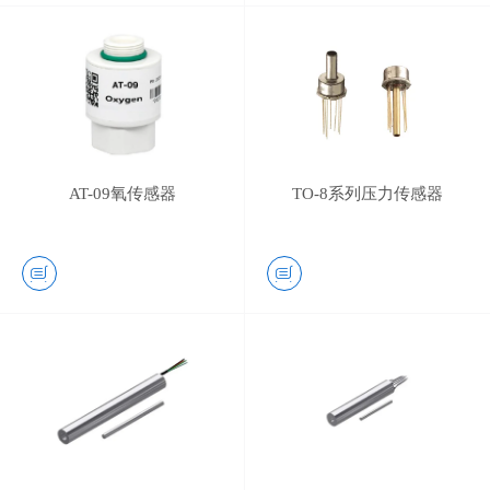
AT-09氧传感器
TO-8系列压力传感器