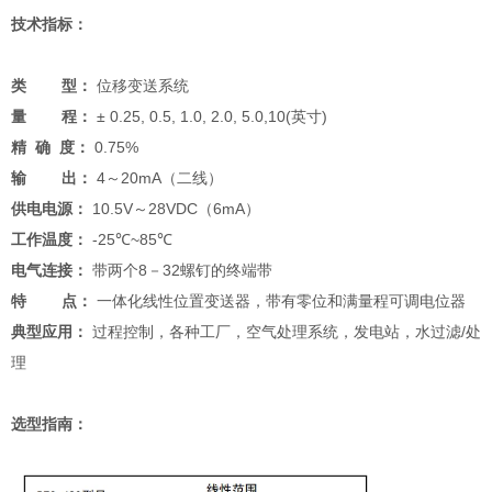
技术指标：
类 型：
位移变送系统
量 程：
± 0.25, 0.5, 1.0, 2.0, 5.0,10(英寸)
精 确 度：
0.75%
输 出：
4～20mA（二线）
供电电源：
10.5V～28VDC（6mA）
工作温度：
-25℃~85℃
电气连接：
带两个8－32螺钉的终端带
特 点：
一体化线性位置变送器，带有零位和满量程可调电位器
典型应用：
过程控制，各种工厂，空气处理系统，发电站，水过滤/处
理
选型指南：